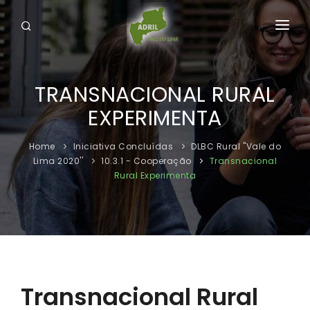
HOME
TRANSNACIONAL RURAL
A ADRIL
EXPERIMENTA
O VALE DE LIMA
Home
Iniciativa Concluídas
DLBC Rural ''Vale do
DLBC ''VALE DO LIMA RURAL 2030''
Lima 2020''
10.3.1 - Cooperação
Transnacional
Rural Experimenta
INICIATIVA CONCLUÍDAS
DOWNLOADS
CONTACTOS
Transnacional Rural